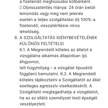
a fizetendő meghiúsulási kötbérként.
 Díjvisszatérítés hiánya: 24 órán belüli
lemondás vagy meg nem jelenés
esetén a teljes szolgáltatási díj 100%-a
fizetendő, visszatérítésre nincs
lehetőség.
A SZOLGÁLTATÁS IGÉNYBEVÉTELÉNEK
KÜLÖNÖS FELTÉTELEI
6.1. A Megrendelő köteles az állatot a
vizsgálatra alkalmas állapotban (pl.
éhgyomor,
telt húgyhólyag – a vizsgálat típusától
függően) bemutatni. 6.2. A Megrendelő
köteles tájékoztatni a Szolgáltatót az állat
esetleges agresszív viselkedéséről. A
Szolgáltató megtagadhatja a vizsgálatot,
ha az az ellátó személyzet testi épségét
veszélyezteti.