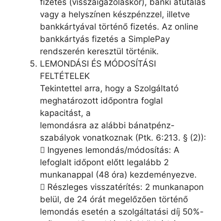
fizetés (visszaigazoláskor), banki átutalás
vagy a helyszínen készpénzzel, illetve
bankkártyával történő fizetés. Az online
bankkártyás fizetés a SimplePay
rendszerén keresztül történik.
LEMONDÁSI ÉS MÓDOSÍTÁSI
FELTÉTELEK
Tekintettel arra, hogy a Szolgáltató
meghatározott időpontra foglal
kapacitást, a
lemondásra az alábbi bánatpénz-
szabályok vonatkoznak (Ptk. 6:213. § (2)):
 Ingyenes lemondás/módosítás: A
lefoglalt időpont előtt legalább 2
munkanappal (48 óra) kezdeményezve.
 Részleges visszatérítés: 2 munkanapon
belül, de 24 órát megelőzően történő
lemondás esetén a szolgáltatási díj 50%-