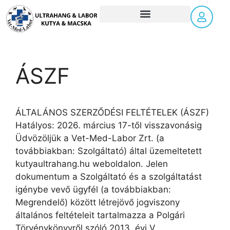
Időpontfoglalás! Kérjük, válasszon állatorvost, hogy lássa a szabad időpontokat.
ÁSZF
ÁLTALÁNOS SZERZŐDÉSI FELTÉTELEK (ÁSZF)
Hatályos: 2026. március 17-től visszavonásig
Üdvözöljük a Vet-Med-Labor Zrt. (a
továbbiakban: Szolgáltató) által üzemeltetett
kutyaultrahang.hu weboldalon. Jelen
dokumentum a Szolgáltató és a szolgáltatást
igénybe vevő ügyfél (a továbbiakban:
Megrendelő) között létrejövő jogviszony
általános feltételeit tartalmazza a Polgári
Törvénykönyvről szóló 2013. évi V.