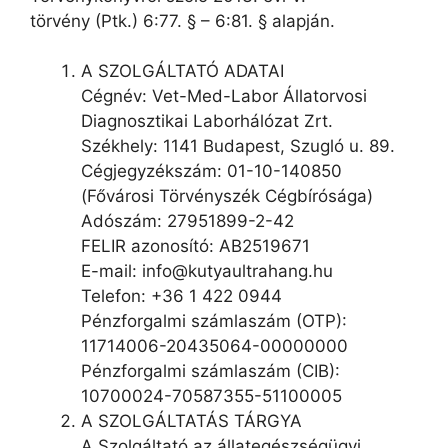
törvény (Ptk.) 6:77. § – 6:81. § alapján.
A SZOLGÁLTATÓ ADATAI
Cégnév: Vet-Med-Labor Állatorvosi
Diagnosztikai Laborhálózat Zrt.
Székhely: 1141 Budapest, Szugló u. 89.
Cégjegyzékszám: 01-10-140850
(Fővárosi Törvényszék Cégbírósága)
Adószám: 27951899-2-42
FELIR azonosító: AB2519671
E-mail: info@kutyaultrahang.hu
Telefon: +36 1 422 0944
Pénzforgalmi számlaszám (OTP):
11714006-20435064-00000000
Pénzforgalmi számlaszám (CIB):
10700024-70587355-51100005
A SZOLGÁLTATÁS TÁRGYA
A Szolgáltató az állategészségügyi