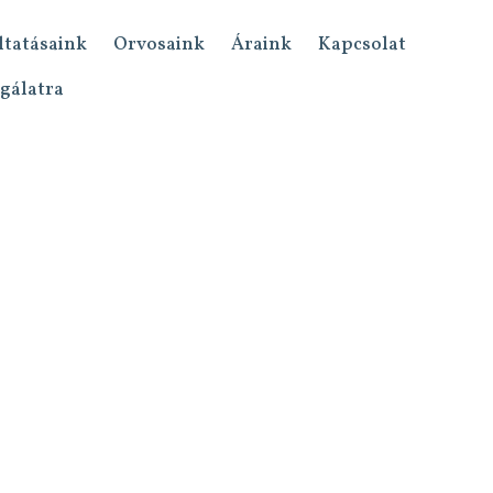
ltatásaink
Orvosaink
Áraink
Kapcsolat
sgálatra