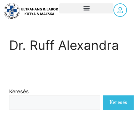
Időpontfoglalás! Kérjük, válasszon állatorvost, hogy lássa a szabad időpontokat.
Dr. Ruff Alexandra
Keresés
Keresés