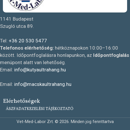
1141 Budapest
Szugló utca 89.
Tel:
+36 20 530 5477
Telefonos elérhetőség:
hétköznapokon 10:00–16:00
között. Időpontfoglalásra honlapunkon, az
Időpontfoglalás
menüpont alatt van lehetőség.
Email:
info@kutyaultrahang.hu
Email:
info@macskaultrahang.hu
Elérhetőségek
ÁSZF
ADATKEZELÉSI TÁJÉKOZTATÓ
Vet-Med-Labor Zrt. © 2026. Minden jog fennttartva